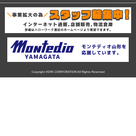
12インチ
ホンダ
RIH
ミシュラン
13インチ
スバル
AKUT
ヨコハマ
14インチ
マツダ
Advanti Racing
ダンロップ
15インチ
ミツビシ
APIO
ピレリ
16インチ
Copyright HORI CORPORATION All Rights Reserved
スズキ
ABE SHOKAI
コンチネンタル
17インチ
ダイハツ
Amistad
グッドイヤー
18インチ
レクサス
American Racing
トーヨー
19インチ
アルファロメオ
IMPUL