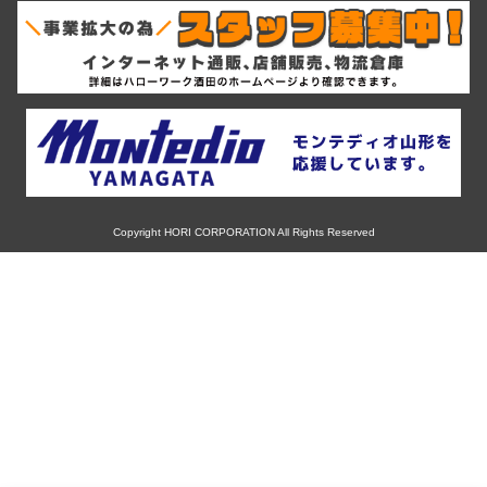
RIH
ミシュラン
13インチ
スバル
AKUT
ヨコハマ
14インチ
マツダ
Advanti Racing
ダンロップ
15インチ
ミツビシ
APIO
ピレリ
16インチ
Copyright HORI CORPORATION All Rights Reserved
スズキ
ABE SHOKAI
コンチネンタル
17インチ
ダイハツ
Amistad
グッドイヤー
18インチ
レクサス
American Racing
トーヨー
19インチ
アルファロメオ
IMPUL
ファルケン
20インチ