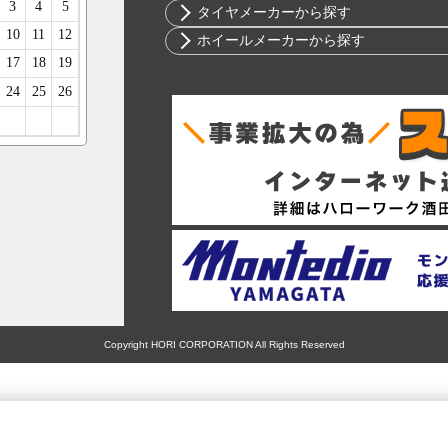
ニッサン
10インチ
タイヤメーカーから探す
ホンダ
12インチ
ブリヂストン
ホイールメーカーから探す
スバル
13インチ
ミシュラン
RIH
マツダ
14インチ
ヨコハマ
AKUT
ミツビシ
15インチ
ダンロップ
Advanti Racing
スズキ
16インチ
ピレリ
APIO
ダイハツ
17インチ
コンチネンタル
ABE SHOKAI
レクサス
18インチ
グッドイヤー
Amistad
アルファロメオ
19インチ
トーヨー
American Racing
アウディ
20インチ
ファルケン
IMPUL
BMW
21インチ
ハンコック
Balken
シトロエン
22インチ
BFグッドリッチ
WALD
フィアット
23インチ
クムホ
weds
Copyright HORI CORPORATION All Rights Reserved
フォード
24インチ
ノキアン
ERST
ジャガー
マキシス
SSR
ランドローバー
マッドスター
MLJ