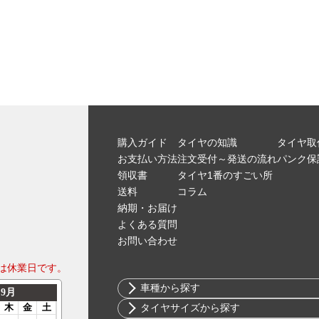
購入ガイド
タイヤの知識
タイヤ取
お支払い方法
注文受付～発送の流れ
パンク保
領収書
タイヤ1番のすごい所
送料
コラム
納期・お届け
よくある質問
お問い合わせ
は休業日です。
車種から探す
トヨタ
タイヤサイズから探す