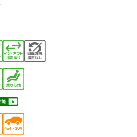
T
性能
b