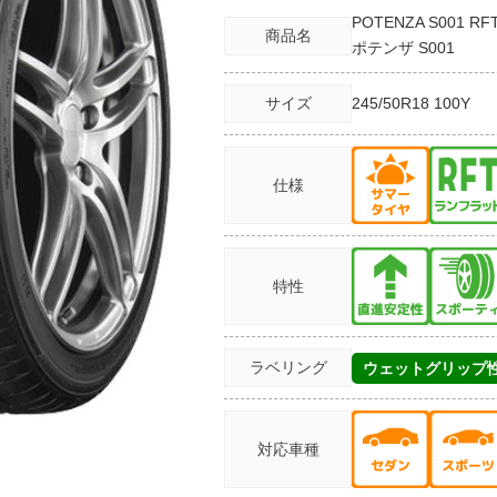
POTENZA S001 RF
商品名
ポテンザ S001
サイズ
245/50R18
100Y
仕様
特性
ラベリング
ウェットグリップ
対応車種