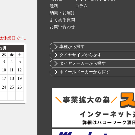
送料
コラム
納期・お届け
よくある質問
お問い合わせ
は休業日です。
車種から探す
トヨタ
タイヤサイズから探す
ニッサン
10インチ
タイヤメーカーから探す
ホンダ
12インチ
ブリヂストン
ホイールメーカーから探す
スバル
13インチ
ミシュラン
RIH
マツダ
14インチ
ヨコハマ
AKUT
ミツビシ
15インチ
ダンロップ
Advanti Racing
スズキ
16インチ
ピレリ
APIO
ダイハツ
17インチ
コンチネンタル
ABE SHOKAI
レクサス
18インチ
グッドイヤー
Amistad
アルファロメオ
19インチ
トーヨー
American Racing