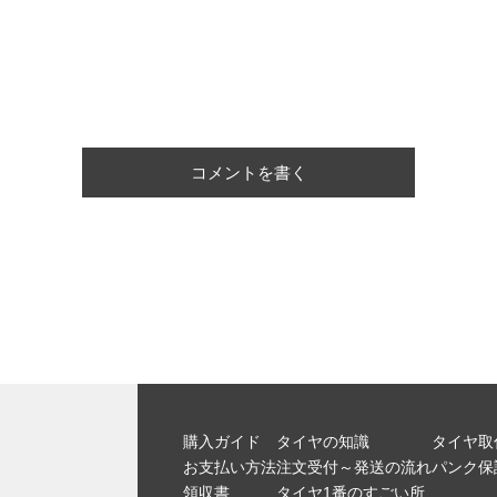
コメントを書く
購入ガイド
タイヤの知識
タイヤ取
お支払い方法
注文受付～発送の流れ
パンク保
領収書
タイヤ1番のすごい所