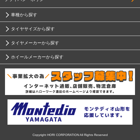
車種から探す
タイヤサイズから探す
トヨタ
タイヤメーカーから探す
10インチ
ニッサン
ホイールメーカーから探す
ブリヂストン
12インチ
ホンダ
RIH
ミシュラン
13インチ
スバル
AKUT
ヨコハマ
14インチ
マツダ
Advanti Racing
ダンロップ
15インチ
ミツビシ
APIO
ピレリ
16インチ
Copyright HORI CORPORATION All Rights Reserved
スズキ