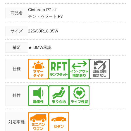
Cinturato P7 r-f
商品名
チントゥラート P7
サイズ
225/50R18
95W
補足
★ BMW承認
仕様
特性
対応車種