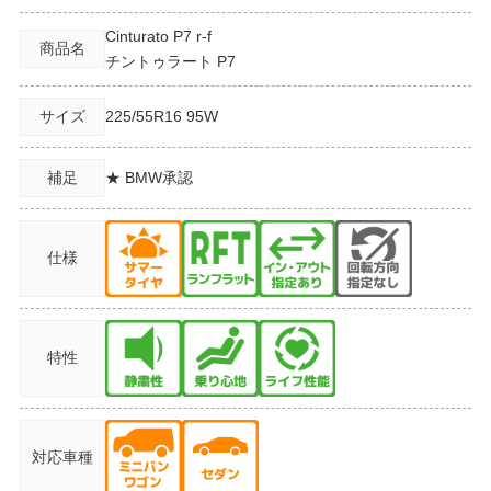
Cinturato P7 r-f
商品名
チントゥラート P7
サイズ
225/55R16
95W
補足
★ BMW承認
仕様
特性
対応車種