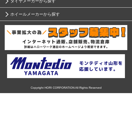
タイヤメーカーから探す
10インチ
ニッサン
ホイールメーカーから探す
ブリヂストン
12インチ
ホンダ
RIH
ミシュラン
13インチ
スバル
AKUT
ヨコハマ
14インチ
マツダ
Advanti Racing
ダンロップ
15インチ
ミツビシ
APIO
ピレリ
16インチ
Copyright HORI CORPORATION All Rights Reserved
スズキ
ABE SHOKAI
コンチネンタル
17インチ
ダイハツ
Amistad
グッドイヤー
18インチ
レクサス
American Racing