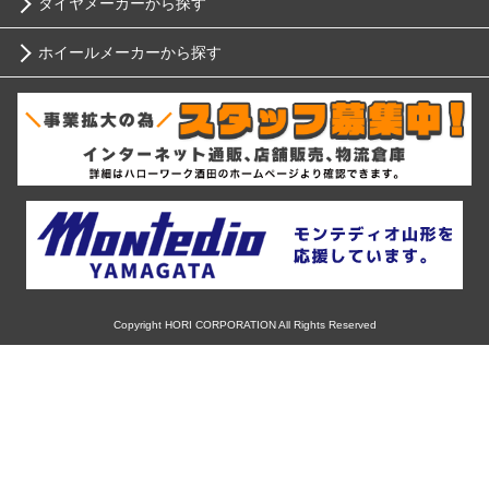
タイヤメーカーから探す
10インチ
ニッサン
ホイールメーカーから探す
ブリヂストン
12インチ
ホンダ
RIH
ミシュラン
13インチ
スバル
AKUT
ヨコハマ
14インチ
マツダ
Advanti Racing
ダンロップ
15インチ
ミツビシ
APIO
ピレリ
16インチ
Copyright HORI CORPORATION All Rights Reserved
スズキ
ABE SHOKAI
コンチネンタル
17インチ
ダイハツ
Amistad
グッドイヤー
18インチ
レクサス
American Racing