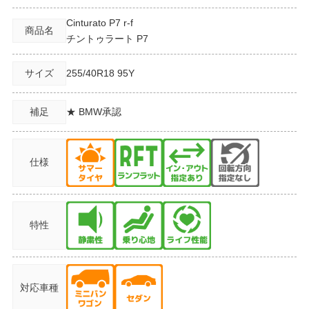
Cinturato P7 r-f
商品名
チントゥラート P7
サイズ
255/40R18
95Y
補足
★ BMW承認
仕様
特性
対応車種