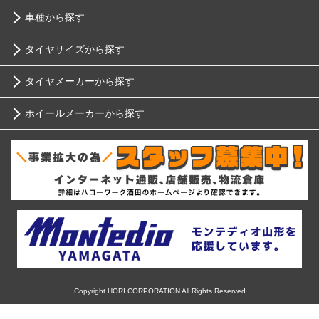
車種から探す
タイヤサイズから探す
トヨタ
タイヤメーカーから探す
10インチ
ニッサン
ホイールメーカーから探す
ブリヂストン
12インチ
ホンダ
RIH
ミシュラン
13インチ
スバル
AKUT
ヨコハマ
14インチ
マツダ
Advanti Racing
ダンロップ
15インチ
ミツビシ
APIO
ピレリ
16インチ
Copyright HORI CORPORATION All Rights Reserved
スズキ
ABE SHOKAI