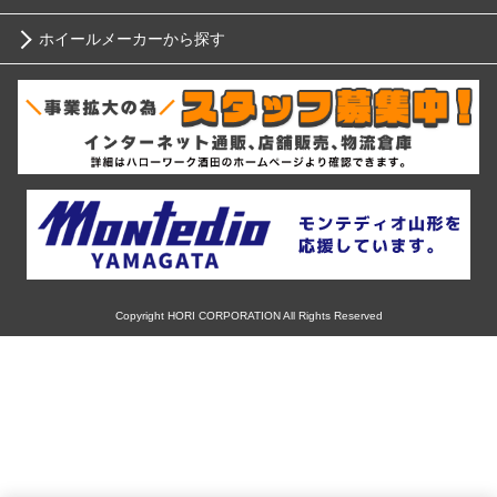
ニッサン
ホイールメーカーから探す
ブリヂストン
12インチ
ホンダ
RIH
ミシュラン
13インチ
スバル
AKUT
ヨコハマ
14インチ
マツダ
Advanti Racing
ダンロップ
15インチ
ミツビシ
APIO
ピレリ
16インチ
Copyright HORI CORPORATION All Rights Reserved
スズキ
ABE SHOKAI
コンチネンタル
17インチ
ダイハツ
Amistad
グッドイヤー
18インチ
レクサス
American Racing
トーヨー