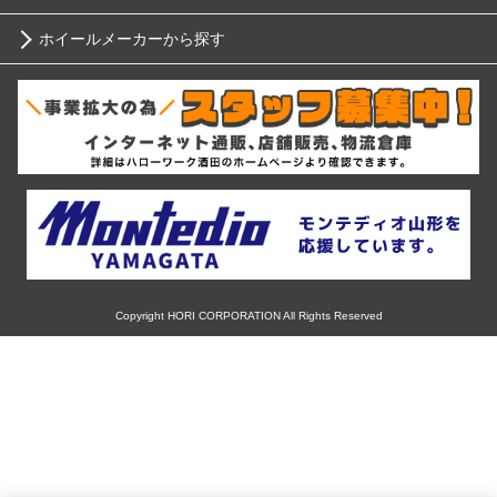
ニッサン
ホイールメーカーから探す
ブリヂストン
12インチ
ホンダ
RIH
ミシュラン
13インチ
スバル
AKUT
ヨコハマ
14インチ
マツダ
Advanti Racing
ダンロップ
15インチ
ミツビシ
APIO
ピレリ
16インチ
Copyright HORI CORPORATION All Rights Reserved
スズキ
ABE SHOKAI
コンチネンタル
17インチ
ダイハツ
Amistad
グッドイヤー
18インチ
レクサス
American Racing
トーヨー