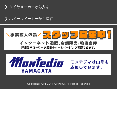
タイヤメーカーから探す
10インチ
ニッサン
ホイールメーカーから探す
ブリヂストン
12インチ
ホンダ
RIH
ミシュラン
13インチ
スバル
AKUT
ヨコハマ
14インチ
マツダ
Advanti Racing
ダンロップ
15インチ
ミツビシ
APIO
ピレリ
16インチ
Copyright HORI CORPORATION All Rights Reserved
スズキ
ABE SHOKAI
コンチネンタル
17インチ
ダイハツ
Amistad
グッドイヤー
18インチ
レクサス