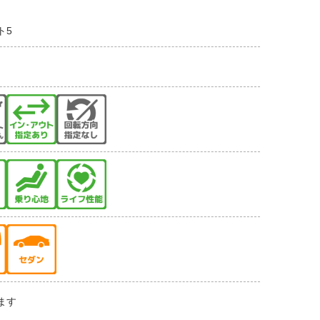
ト5
ます