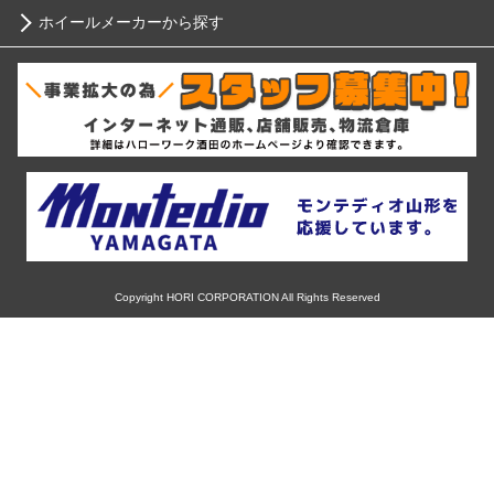
ホイールメーカーから探す
ブリヂストン
12インチ
ホンダ
RIH
ミシュラン
13インチ
スバル
AKUT
ヨコハマ
14インチ
マツダ
Advanti Racing
ダンロップ
15インチ
ミツビシ
APIO
ピレリ
16インチ
Copyright HORI CORPORATION All Rights Reserved
スズキ
ABE SHOKAI
コンチネンタル
17インチ
ダイハツ
Amistad
グッドイヤー
18インチ
レクサス
American Racing
トーヨー
19インチ