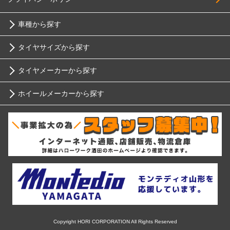
車種から探す
タイヤサイズから探す
トヨタ
タイヤメーカーから探す
10インチ
ニッサン
ホイールメーカーから探す
ブリヂストン
12インチ
ホンダ
RIH
ミシュラン
13インチ
スバル
AKUT
ヨコハマ
14インチ
マツダ
Advanti Racing
ダンロップ
15インチ
ミツビシ
APIO
ピレリ
16インチ
Copyright HORI CORPORATION All Rights Reserved
スズキ