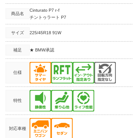
Cinturato P7 r-f
商品名
チントゥラート P7
サイズ
225/45R18
91W
補足
★ BMW承認
仕様
特性
対応車種