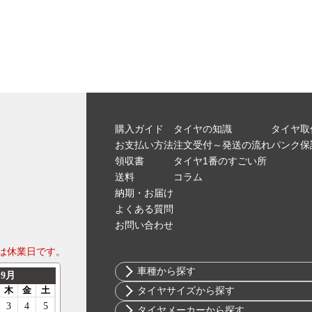
購入ガイド
タイヤの知識
タイヤ取
お支払い方法
注文受付～発送の流れ
パンク保
領収書
タイヤ1番のすごい所
送料
コラム
納期・お届け
よくある質問
お問い合わせ
は休業日です。
車種から探す
トヨタ
タイヤサイズから探す
ニッサン
10インチ
タイヤメーカーから探す