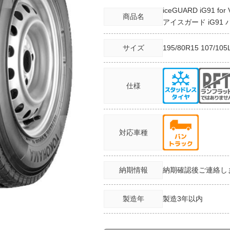
iceGUARD iG91 for
商品名
アイスガード iG91 
サイズ
195/80R15
107/105
仕様
対応車種
納期情報
納期確認後ご連絡し
製造年
製造3年以内