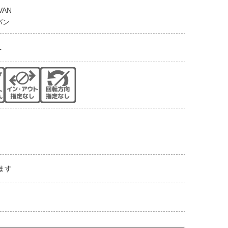
 VAN
バン
L
ます