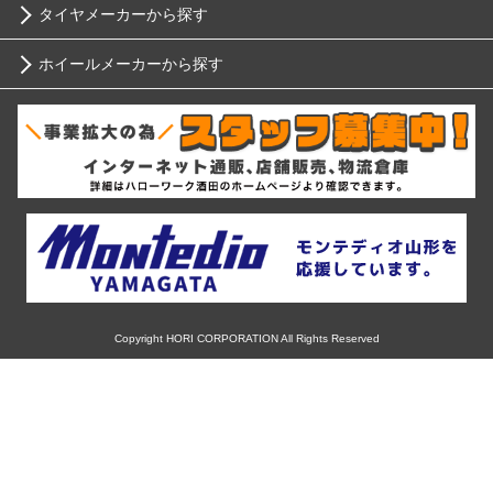
タイヤメーカーから探す
10インチ
ニッサン
ホイールメーカーから探す
ブリヂストン
12インチ
ホンダ
RIH
ミシュラン
13インチ
スバル
AKUT
ヨコハマ
14インチ
マツダ
Advanti Racing
ダンロップ
15インチ
ミツビシ
APIO
ピレリ
16インチ
Copyright HORI CORPORATION All Rights Reserved
スズキ
ABE SHOKAI
コンチネンタル
17インチ
ダイハツ
Amistad
グッドイヤー
18インチ
レクサス