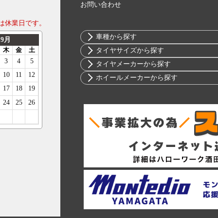
お問い合わせ
は休業日です。
車種から探す
トヨタ
タイヤサイズから探す
ニッサン
10インチ
タイヤメーカーから探す
ホンダ
12インチ
ブリヂストン
ホイールメーカーから探す
スバル
13インチ
ミシュラン
RIH
マツダ
14インチ
ヨコハマ
AKUT
ミツビシ
15インチ
ダンロップ
Advanti Racing
スズキ
16インチ
ピレリ
APIO
ダイハツ
17インチ
コンチネンタル
ABE SHOKAI
レクサス
18インチ
グッドイヤー
Amistad
アルファロメオ
19インチ
トーヨー
American Racing
アウディ
20インチ
ファルケン
IMPUL
BMW
21インチ
ハンコック
Balken
シトロエン
22インチ
BFグッドリッチ
WALD