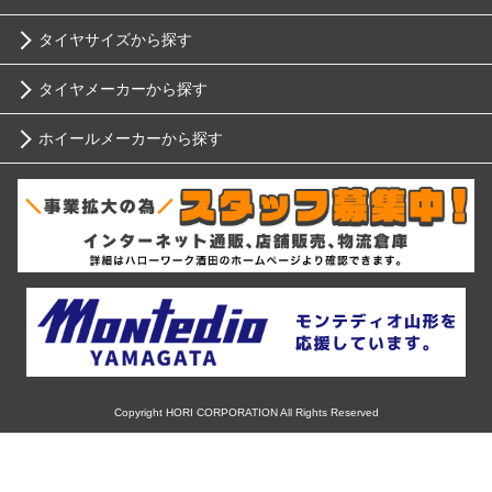
タイヤサイズから探す
トヨタ
タイヤメーカーから探す
10インチ
ニッサン
ホイールメーカーから探す
ブリヂストン
12インチ
ホンダ
RIH
ミシュラン
13インチ
スバル
AKUT
ヨコハマ
14インチ
マツダ
Advanti Racing
ダンロップ
15インチ
ミツビシ
APIO
ピレリ
16インチ
Copyright HORI CORPORATION All Rights Reserved
スズキ
ABE SHOKAI
コンチネンタル
17インチ
ダイハツ