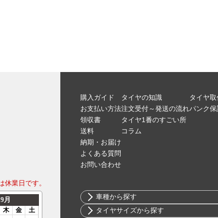
購入ガイド
タイヤの知識
タイヤ取
お支払い方法
注文受付～発送の流れ
パンク保
領収書
タイヤ1番のすごい所
送料
コラム
納期・お届け
よくある質問
お問い合わせ
は休業日です。
車種から探す
トヨタ
タイヤサイズから探す