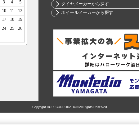
ニッサン
10インチ
タイヤメーカーから探す
ホンダ
12インチ
ブリヂストン
ホイールメーカーから探す
スバル
13インチ
ミシュラン
RIH
マツダ
14インチ
ヨコハマ
AKUT
ミツビシ
15インチ
ダンロップ
Advanti Racing
スズキ
16インチ
ピレリ
APIO
ダイハツ
17インチ
コンチネンタル
ABE SHOKAI
レクサス
18インチ
グッドイヤー
Amistad
アルファロメオ
19インチ
トーヨー
American Racing
アウディ
20インチ
ファルケン
IMPUL
BMW
21インチ
ハンコック
Balken
シトロエン
22インチ
BFグッドリッチ
WALD
フィアット
23インチ
クムホ
weds
Copyright HORI CORPORATION All Rights Reserved
フォード
24インチ
ノキアン
ERST
ジャガー
マキシス
SSR
ランドローバー
マッドスター
MLJ