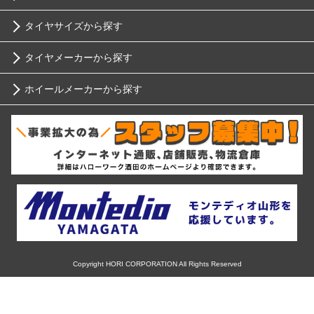
タイヤサイズから探す
トヨタ
タイヤメーカーから探す
10インチ
ニッサン
ホイールメーカーから探す
ブリヂストン
12インチ
ホンダ
RIH
ミシュラン
13インチ
スバル
AKUT
ヨコハマ
14インチ
マツダ
Advanti Racing
ダンロップ
15インチ
ミツビシ
APIO
ピレリ
16インチ
Copyright HORI CORPORATION All Rights Reserved
スズキ
ABE SHOKAI
コンチネンタル
17インチ
ダイハツ