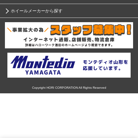
ニッサン
ホイールメーカーから探す
ブリヂストン
12インチ
ホンダ
RIH
ミシュラン
13インチ
スバル
AKUT
ヨコハマ
14インチ
マツダ
Advanti Racing
ダンロップ
15インチ
ミツビシ
APIO
ピレリ
16インチ
Copyright HORI CORPORATION All Rights Reserved
スズキ
ABE SHOKAI
コンチネンタル
17インチ
ダイハツ
Amistad
グッドイヤー
18インチ
レクサス
American Racing
トーヨー