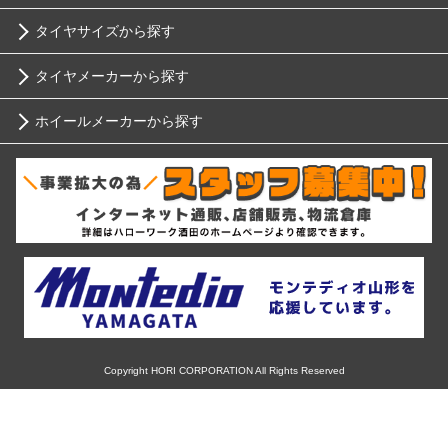
タイヤサイズから探す
トヨタ
タイヤメーカーから探す
10インチ
ニッサン
ホイールメーカーから探す
ブリヂストン
12インチ
ホンダ
RIH
ミシュラン
13インチ
スバル
AKUT
ヨコハマ
14インチ
マツダ
Advanti Racing
ダンロップ
15インチ
ミツビシ
APIO
ピレリ
16インチ
Copyright HORI CORPORATION All Rights Reserved
スズキ
ABE SHOKAI
コンチネンタル
17インチ
ダイハツ