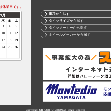
は休業日です。
車種から探す
トヨタ
タイヤサイズから探す
ニッサン
10インチ
タイヤメーカーから探す
ホンダ
12インチ
ブリヂストン
ホイールメーカーから探す
スバル
13インチ
ミシュラン
RIH
マツダ
14インチ
ヨコハマ
AKUT
ミツビシ
15インチ
ダンロップ
Advanti Racing
スズキ
16インチ
ピレリ
APIO
ダイハツ
17インチ
コンチネンタル
ABE SHOKAI
レクサス
18インチ
グッドイヤー
Amistad
アルファロメオ
19インチ
トーヨー
American Racing
アウディ
20インチ
ファルケン
IMPUL
BMW
21インチ
ハンコック
Balken
シトロエン
22インチ
BFグッドリッチ
WALD
フィアット
23インチ
クムホ
weds
Copyright HORI CORPORATION All Rights Reserved