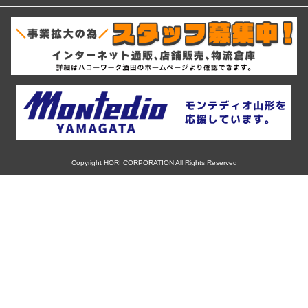
12インチ
ホンダ
RIH
ミシュラン
13インチ
スバル
AKUT
ヨコハマ
14インチ
マツダ
Advanti Racing
ダンロップ
15インチ
ミツビシ
APIO
ピレリ
16インチ
Copyright HORI CORPORATION All Rights Reserved
スズキ
ABE SHOKAI
コンチネンタル
17インチ
ダイハツ
Amistad
グッドイヤー
18インチ
レクサス
American Racing
トーヨー
19インチ
アルファロメオ
IMPUL