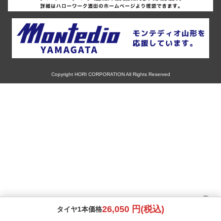
AKUT
ヨコハマ
14インチ
マツダ
Advanti Racing
ダンロップ
15インチ
ミツビシ
APIO
ピレリ
16インチ
Copyright HORI CORPORATION All Rights Reserved
スズキ
ABE SHOKAI
コンチネンタル
17インチ
ダイハツ
Amistad
グッドイヤー
18インチ
レクサス
American Racing
トーヨー
19インチ
アルファロメオ
IMPUL
ファルケン
20インチ
アウディ
Balken
26,050 円(税込)
ハンコック
タイヤ1本価格
21インチ
BMW