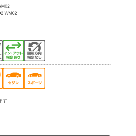
WM02
 WM02
ます