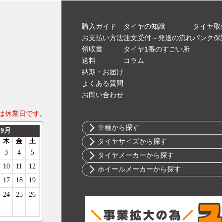
購入ガイド
タイヤの知識
タイヤ取
お支払い方法
注文受付～発送の流れ
パンク保
領収書
タイヤ1番のすごい所
送料
コラム
納期・お届け
よくある質問
お問い合わせ
は休業日です。
車種から探す
トヨタ
タイヤサイズから探す
ニッサン
10インチ
タイヤメーカーから探す
ホンダ
12インチ
ブリヂストン
ホイールメーカーから探す
スバル
13インチ
ミシュラン
RIH
マツダ
14インチ
ヨコハマ
AKUT
ミツビシ
15インチ
ダンロップ
Advanti Racing