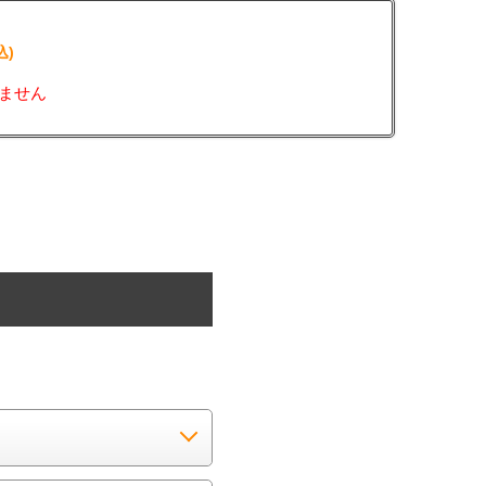
込)
ません