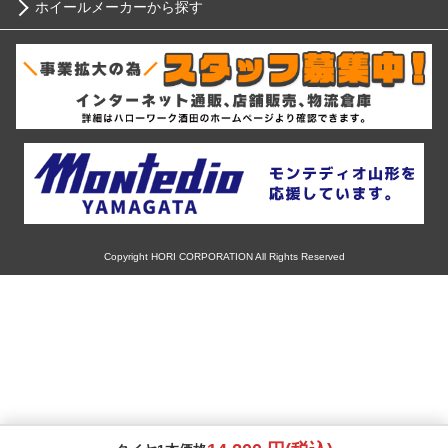
ホイールメーカーから探す
ブリヂストン
12インチ
ホンダ
RIH
ミシュラン
13インチ
スバル
AKUT
ヨコハマ
14インチ
マツダ
Advanti Racing
ダンロップ
15インチ
ミツビシ
APIO
ピレリ
16インチ
Copyright HORI CORPORATION All Rights Reserved
スズキ
ABE SHOKAI
コンチネンタル
17インチ
ダイハツ
Amistad
グッドイヤー
18インチ
レクサス
American Racing
トーヨー
19インチ
アルファロメオ