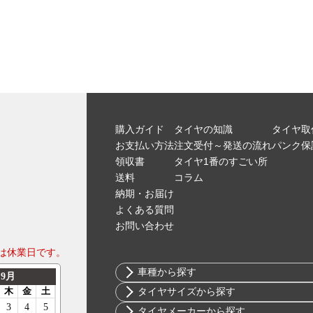
購入ガイド
タイヤの知識
タイヤ取
お支払い方法
注文受付～発送の流れ
パンク保
領収書
タイヤ1番のすごい所
送料
コラム
納期・お届け
よくある質問
お問い合わせ
は休業日です。
車種から探す
トヨタ
タイヤサイズから探す
ニッサン
10インチ
タイヤメーカーから探す