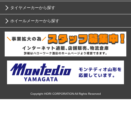
タイヤメーカーから探す
10インチ
ニッサン
ホイールメーカーから探す
ブリヂストン
12インチ
ホンダ
RIH
ミシュラン
13インチ
スバル
AKUT
ヨコハマ
14インチ
マツダ
Advanti Racing
ダンロップ
15インチ
ミツビシ
APIO
ピレリ
16インチ
Copyright HORI CORPORATION All Rights Reserved
スズキ
ABE SHOKAI
コンチネンタル
17インチ
ダイハツ
Amistad
グッドイヤー
18インチ
レクサス