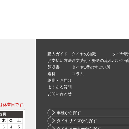
購入ガイド
タイヤの知識
タイヤ取
お支払い方法
注文受付～発送の流れ
パンク保
領収書
タイヤ1番のすごい所
送料
コラム
納期・お届け
よくある質問
お問い合わせ
は休業日です。
車種から探す
トヨタ
タイヤサイズから探す
ニッサン
10インチ
タイヤメーカーから探す