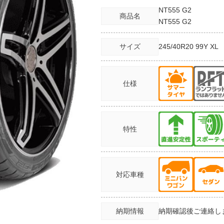
NT555 G2
商品名
NT555 G2
サイズ
245/40R20
99Y XL
仕様
特性
対応車種
納期情報
納期確認後ご連絡し