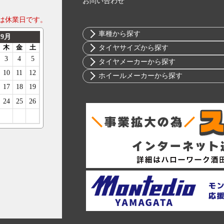
お問い合わせ
は休業日です。
車種から探す
トヨタ
タイヤサイズから探す
ニッサン
10インチ
タイヤメーカーから探す
ホンダ
12インチ
ブリヂストン
ホイールメーカーから探す
スバル
13インチ
ミシュラン
RIH
マツダ
14インチ
ヨコハマ
AKUT
ミツビシ
15インチ
ダンロップ
Advanti Racing
スズキ
16インチ
ピレリ
APIO
ダイハツ
17インチ
コンチネンタル
ABE SHOKAI
レクサス
18インチ
グッドイヤー
Amistad
アルファロメオ
19インチ
トーヨー
American Racing
アウディ
20インチ
ファルケン
IMPUL
BMW
21インチ
ハンコック
Balken
シトロエン
22インチ
BFグッドリッチ
WALD