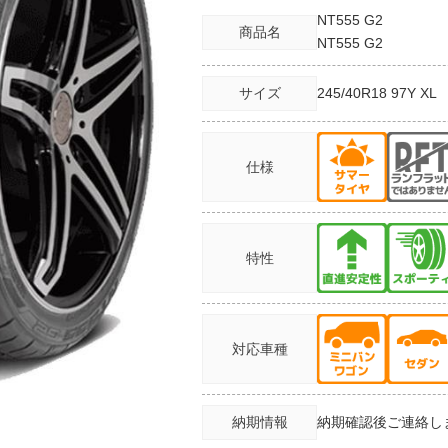
NT555 G2
商品名
NT555 G2
サイズ
245/40R18
97Y XL
仕様
特性
対応車種
納期情報
納期確認後ご連絡し