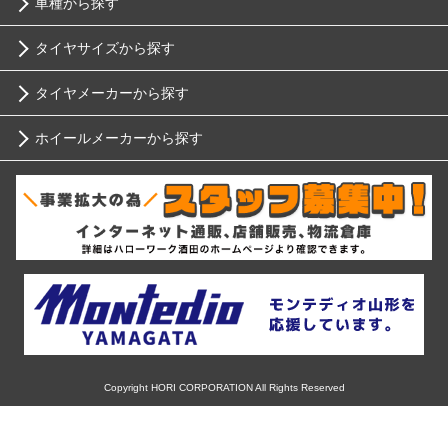
車種から探す
タイヤサイズから探す
トヨタ
タイヤメーカーから探す
10インチ
ニッサン
ホイールメーカーから探す
ブリヂストン
12インチ
ホンダ
RIH
ミシュラン
13インチ
スバル
AKUT
ヨコハマ
14インチ
マツダ
Advanti Racing
ダンロップ
15インチ
ミツビシ
APIO
ピレリ
16インチ
Copyright HORI CORPORATION All Rights Reserved
スズキ
ABE SHOKAI
コンチネンタル
17インチ