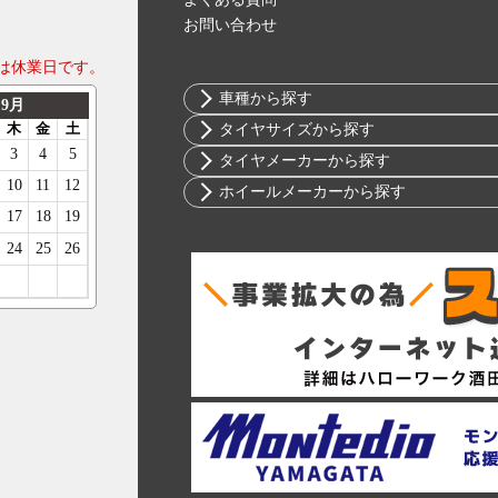
お問い合わせ
は休業日です。
車種から探す
トヨタ
タイヤサイズから探す
ニッサン
10インチ
タイヤメーカーから探す
ホンダ
12インチ
ブリヂストン
ホイールメーカーから探す
スバル
13インチ
ミシュラン
RIH
マツダ
14インチ
ヨコハマ
AKUT
ミツビシ
15インチ
ダンロップ
Advanti Racing
スズキ
16インチ
ピレリ
APIO
ダイハツ
17インチ
コンチネンタル
ABE SHOKAI
レクサス
18インチ
グッドイヤー
Amistad
アルファロメオ
19インチ
トーヨー
American Racing
アウディ
20インチ
ファルケン
IMPUL
BMW
21インチ
ハンコック
Balken