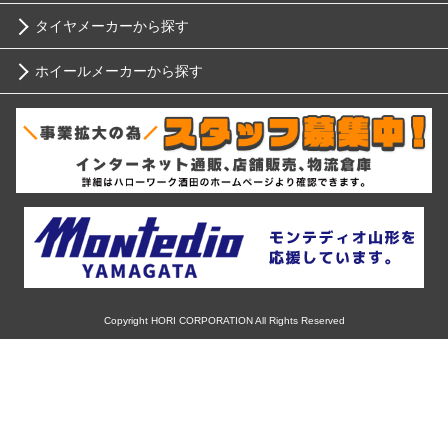
タイヤメーカーから探す
10インチ
ニッサン
ホイールメーカーから探す
ブリヂストン
12インチ
ホンダ
RIH
ミシュラン
13インチ
スバル
AKUT
ヨコハマ
14インチ
マツダ
Advanti Racing
ダンロップ
15インチ
ミツビシ
APIO
ピレリ
16インチ
Copyright HORI CORPORATION All Rights Reserved
スズキ
ABE SHOKAI
コンチネンタル
17インチ
ダイハツ
Amistad
グッドイヤー
18インチ
レクサス