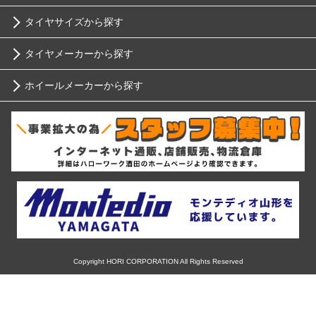
タイヤサイズから探す
トヨタ
タイヤメーカーから探す
10インチ
ニッサン
ホイールメーカーから探す
ブリヂストン
12インチ
ホンダ
RIH
ミシュラン
13インチ
スバル
AKUT
ヨコハマ
14インチ
マツダ
Advanti Racing
ダンロップ
15インチ
ミツビシ
APIO
ピレリ
16インチ
Copyright HORI CORPORATION All Rights Reserved
スズキ
ABE SHOKAI
コンチネンタル
17インチ
ダイハツ