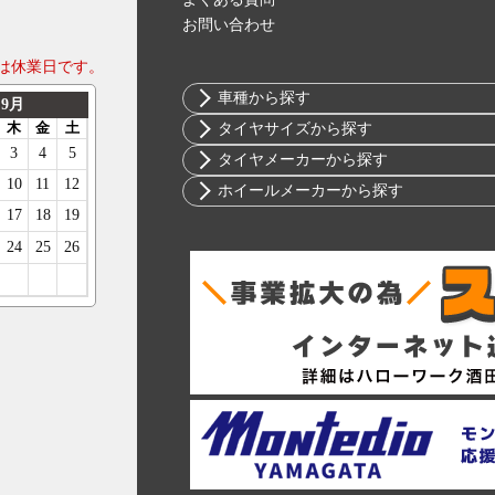
お問い合わせ
は休業日です。
車種から探す
トヨタ
タイヤサイズから探す
ニッサン
10インチ
タイヤメーカーから探す
ホンダ
12インチ
ブリヂストン
ホイールメーカーから探す
スバル
13インチ
ミシュラン
RIH
マツダ
14インチ
ヨコハマ
AKUT
ミツビシ
15インチ
ダンロップ
Advanti Racing
スズキ
16インチ
ピレリ
APIO
ダイハツ
17インチ
コンチネンタル
ABE SHOKAI
レクサス
18インチ
グッドイヤー
Amistad
アルファロメオ
19インチ
トーヨー
American Racing
アウディ
20インチ
ファルケン
IMPUL
BMW
21インチ
ハンコック
Balken