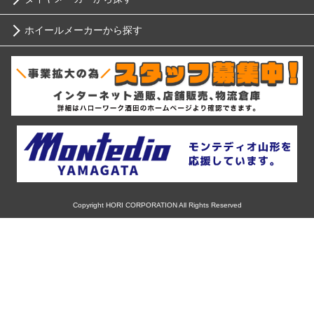
10インチ
ニッサン
ホイールメーカーから探す
ブリヂストン
12インチ
ホンダ
RIH
ミシュラン
13インチ
スバル
AKUT
ヨコハマ
14インチ
マツダ
Advanti Racing
ダンロップ
15インチ
ミツビシ
APIO
ピレリ
16インチ
Copyright HORI CORPORATION All Rights Reserved
スズキ
ABE SHOKAI
コンチネンタル
17インチ
ダイハツ
Amistad
グッドイヤー
18インチ
レクサス
American Racing