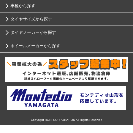
車種から探す
タイヤサイズから探す
トヨタ
タイヤメーカーから探す
10インチ
ニッサン
ホイールメーカーから探す
ブリヂストン
12インチ
ホンダ
RIH
ミシュラン
13インチ
スバル
AKUT
ヨコハマ
14インチ
マツダ
Advanti Racing
ダンロップ
15インチ
ミツビシ
APIO
ピレリ
16インチ
Copyright HORI CORPORATION All Rights Reserved
スズキ
ABE SHOKAI
コンチネンタル