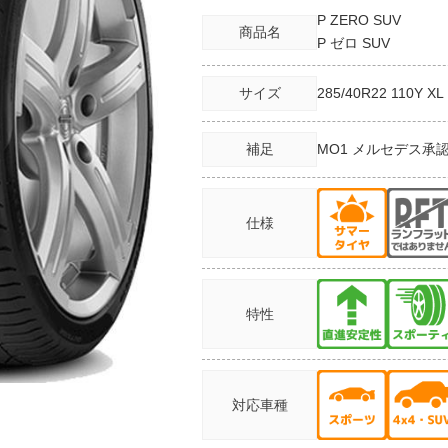
P ZERO SUV
商品名
P ゼロ SUV
サイズ
285/40R22
110Y XL
補足
MO1 メルセデス承
仕様
特性
対応車種