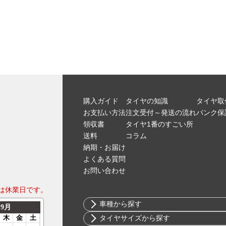
購入ガイド
タイヤの知識
タイヤ取
お支払い方法
注文受付～発送の流れ
パンク保
領収書
タイヤ1番のすごい所
送料
コラム
納期・お届け
よくある質問
お問い合わせ
は休業日です。
車種から探す
トヨタ
タイヤサイズから探す