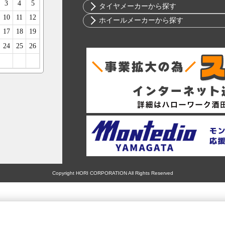
ニッサン
10インチ
タイヤメーカーから探す
ホンダ
12インチ
ブリヂストン
ホイールメーカーから探す
スバル
13インチ
ミシュラン
RIH
マツダ
14インチ
ヨコハマ
AKUT
ミツビシ
15インチ
ダンロップ
Advanti Racing
スズキ
16インチ
ピレリ
APIO
ダイハツ
17インチ
コンチネンタル
ABE SHOKAI
レクサス
18インチ
グッドイヤー
Amistad
アルファロメオ
19インチ
トーヨー
American Racing
アウディ
20インチ
ファルケン
IMPUL
BMW
21インチ
ハンコック
Balken
シトロエン
22インチ
BFグッドリッチ
WALD
フィアット
23インチ
クムホ
weds
Copyright HORI CORPORATION All Rights Reserved
フォード
24インチ
ノキアン
ERST
ジャガー
マキシス
SSR
ランドローバー
マッドスター
MLJ