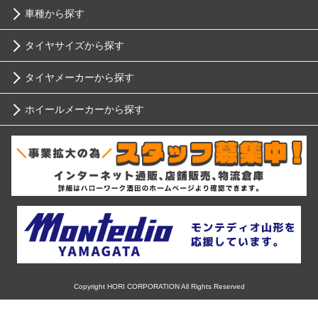
車種から探す
タイヤサイズから探す
トヨタ
タイヤメーカーから探す
10インチ
ニッサン
ホイールメーカーから探す
ブリヂストン
12インチ
ホンダ
RIH
ミシュラン
13インチ
スバル
AKUT
ヨコハマ
14インチ
マツダ
Advanti Racing
ダンロップ
15インチ
ミツビシ
APIO
ピレリ
16インチ
Copyright HORI CORPORATION All Rights Reserved
スズキ
ABE SHOKAI
コンチネンタル