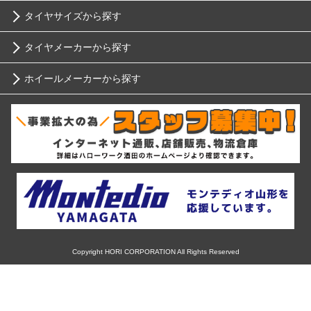
タイヤサイズから探す
トヨタ
タイヤメーカーから探す
10インチ
ニッサン
ホイールメーカーから探す
ブリヂストン
12インチ
ホンダ
RIH
ミシュラン
13インチ
スバル
AKUT
ヨコハマ
14インチ
マツダ
Advanti Racing
ダンロップ
15インチ
ミツビシ
APIO
ピレリ
16インチ
Copyright HORI CORPORATION All Rights Reserved
スズキ
ABE SHOKAI
コンチネンタル
17インチ
ダイハツ