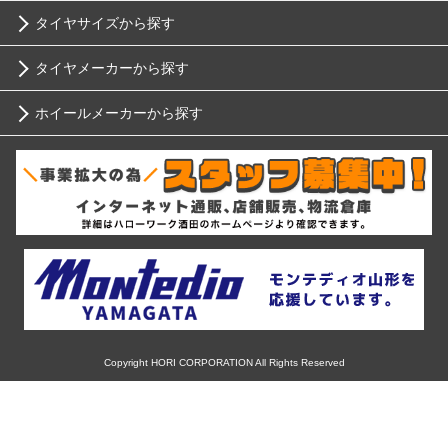
タイヤサイズから探す
トヨタ
タイヤメーカーから探す
10インチ
ニッサン
ホイールメーカーから探す
ブリヂストン
12インチ
ホンダ
RIH
ミシュラン
13インチ
スバル
AKUT
ヨコハマ
14インチ
マツダ
Advanti Racing
ダンロップ
15インチ
ミツビシ
APIO
ピレリ
16インチ
Copyright HORI CORPORATION All Rights Reserved
スズキ
ABE SHOKAI
コンチネンタル
17インチ
ダイハツ