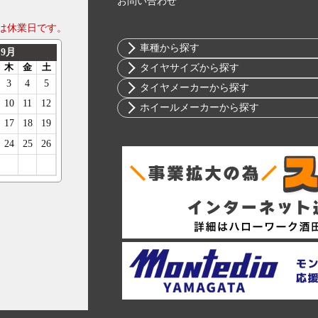
お問い合わせ
は休業日です。
車種から探す
トヨタ
タイヤサイズから探す
ニッサン
10インチ
タイヤメーカーから探す
ホンダ
12インチ
ブリヂストン
ホイールメーカーから探す
スバル
13インチ
ミシュラン
RIH
マツダ
14インチ
ヨコハマ
AKUT
ミツビシ
15インチ
ダンロップ
Advanti Racing
スズキ
16インチ
ピレリ
APIO
ダイハツ
17インチ
コンチネンタル
ABE SHOKAI
レクサス
18インチ
グッドイヤー
Amistad
アルファロメオ
19インチ
トーヨー
American Racing
アウディ
20インチ
ファルケン
IMPUL
BMW
21インチ
ハンコック
Balken
シトロエン
22インチ
BFグッドリッチ
WALD