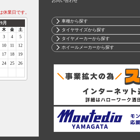
お問い合わせ
は休業日です。
車種から探す
トヨタ
タイヤサイズから探す
ニッサン
10インチ
タイヤメーカーから探す
ホンダ
12インチ
ブリヂストン
ホイールメーカーから探す
スバル
13インチ
ミシュラン
RIH
マツダ
14インチ
ヨコハマ
AKUT
ミツビシ
15インチ
ダンロップ
Advanti Racing
スズキ
16インチ
ピレリ
APIO
ダイハツ
17インチ
コンチネンタル
ABE SHOKAI
レクサス
18インチ
グッドイヤー
Amistad
アルファロメオ
19インチ
トーヨー
American Racing
アウディ
20インチ
ファルケン
IMPUL
BMW
21インチ
ハンコック
Balken
シトロエン
22インチ
BFグッドリッチ
WALD