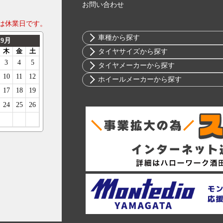
お問い合わせ
は休業日です。
車種から探す
トヨタ
タイヤサイズから探す
ニッサン
10インチ
タイヤメーカーから探す
ホンダ
12インチ
ブリヂストン
ホイールメーカーから探す
スバル
13インチ
ミシュラン
RIH
マツダ
14インチ
ヨコハマ
AKUT
ミツビシ
15インチ
ダンロップ
Advanti Racing
スズキ
16インチ
ピレリ
APIO
ダイハツ
17インチ
コンチネンタル
ABE SHOKAI
レクサス
18インチ
グッドイヤー
Amistad
アルファロメオ
19インチ
トーヨー
American Racing
アウディ
20インチ
ファルケン
IMPUL
BMW
21インチ
ハンコック
Balken
シトロエン
22インチ
BFグッドリッチ
WALD