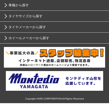
車種から探す
タイヤサイズから探す
トヨタ
タイヤメーカーから探す
10インチ
ニッサン
ホイールメーカーから探す
ブリヂストン
12インチ
ホンダ
RIH
ミシュラン
13インチ
スバル
AKUT
ヨコハマ
14インチ
マツダ
Advanti Racing
ダンロップ
15インチ
ミツビシ
APIO
ピレリ
16インチ
Copyright HORI CORPORATION All Rights Reserved
スズキ
ABE SHOKAI