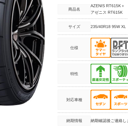
AZENIS RT615K＋
商品名
アゼニス RT615K
サイズ
235/40R18
95W XL
仕様
特性
対応車種
納期情報
納期確認後ご連絡し