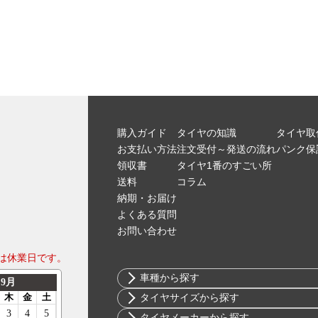
購入ガイド
タイヤの知識
タイヤ取
お支払い方法
注文受付～発送の流れ
パンク保
領収書
タイヤ1番のすごい所
送料
コラム
納期・お届け
よくある質問
お問い合わせ
は休業日です。
車種から探す
トヨタ
タイヤサイズから探す
ニッサン
10インチ
タイヤメーカーから探す