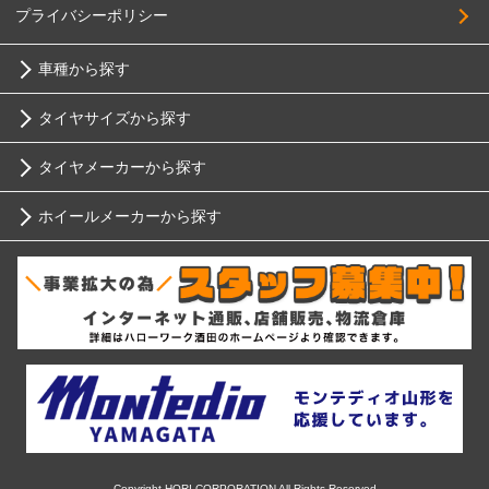
プライバシーポリシー
車種から探す
タイヤサイズから探す
トヨタ
タイヤメーカーから探す
10インチ
ニッサン
ホイールメーカーから探す
ブリヂストン
12インチ
ホンダ
RIH
ミシュラン
13インチ
スバル
AKUT
ヨコハマ
14インチ
マツダ
Advanti Racing
ダンロップ
15インチ
ミツビシ
APIO
ピレリ
16インチ
Copyright HORI CORPORATION All Rights Reserved