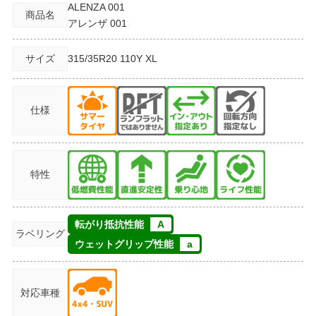
ALENZA 001
商品名
アレンザ 001
サイズ
315/35R20
110Y XL
仕様
特性
転がり抵抗性能
A
ラベリング
ウェットグリップ性能
a
対応車種