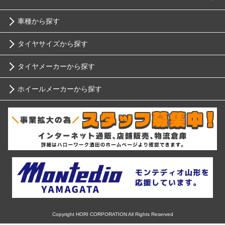
車種から探す
タイヤサイズから探す
トヨタ
タイヤメーカーから探す
10インチ
ニッサン
ホイールメーカーから探す
ブリヂストン
12インチ
ホンダ
RIH
ミシュラン
13インチ
スバル
AKUT
ヨコハマ
14インチ
マツダ
Advanti Racing
ダンロップ
15インチ
ミツビシ
APIO
ピレリ
16インチ
Copyright HORI CORPORATION All Rights Reserved
スズキ