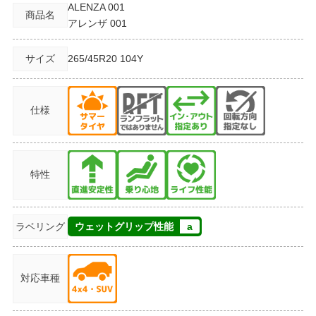
ALENZA 001
商品名
アレンザ 001
サイズ
265/45R20
104Y
仕様
特性
ラベリング
ウェットグリップ性能
a
対応車種